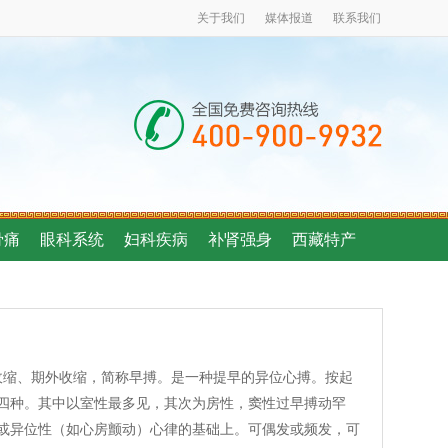
关于我们
媒体报道
联系我们
骨痛
眼科系统
妇科疾病
补肾强身
西藏特产
 亦称期前收缩、期外收缩，简称早搏。是一种提早的异位心搏。按起
四种。其中以室性最多见，其次为房性，窦性过早搏动罕
或异位性（如心房颤动）心律的基础上。可偶发或频发，可