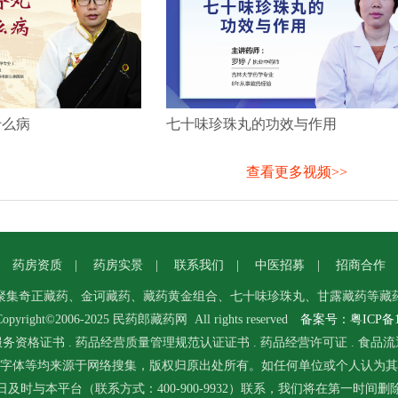
什么病
七十味珍珠丸的功效与作用
查看更多视频>>
|
药房资质
|
药房实景
|
联系我们
|
中医招募
|
招商合作
聚集奇正藏药、金诃藏药、藏药黄金组合、七十味珍珠丸、甘露藏药等藏
pyright©2006-2025 民药郎
藏药
网 All rights reserved
备案号：粤ICP备12
服务资格证书
.
药品经营质量管理规范认证证书
.
药品经营许可证
.
食品流
字体等均来源于网络搜集，版权归原出处所有。如任何单位或个人认为其
及时与本平台（联系方式：400-900-9932）联系，我们将在第一时间