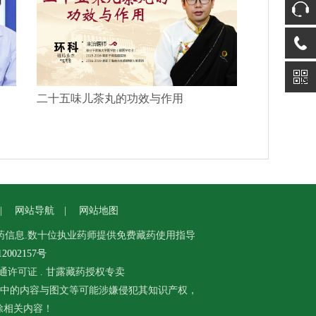
二十五味儿茶丸的功效与作用
|
网站导航
|
网站地图
药信息.数十位执业药师提供免费藏药使用指导
002157号
通许可证
.
甘露藏药授权专卖
中的内容与图文等可能涉嫌侵犯其知识产权，
删除相关内容！