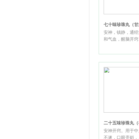
七十味珍珠丸（甘
安神，镇静，通经
和气血，醒脑开窍..
二十五味珍珠丸（
安神开窍。用于中
不遂，口眼歪斜，..