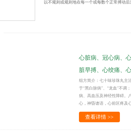
以不规则或规则地在每一个或每数个正常搏动后
心脏病、冠心病、
脏早搏、心绞痛、心
组方简介：七十味珍珠丸主
于“黑白脉病”、“龙血”不
病、高血压及神经性障碍。
心，神昏谵语，心前区疼及
查看详情 >>