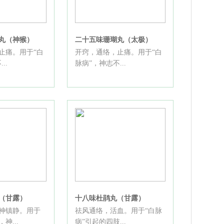
丸（神猴）
二十五味珊瑚丸（太极）
止痛。用于“白
开窍，通络，止痛。用于“白
..
脉病”，神志不...
（甘露）
十八味杜鹃丸（甘露）
神镇静。用于
祛风通络，活血。用于“白脉
神...
病”引起的四肢...