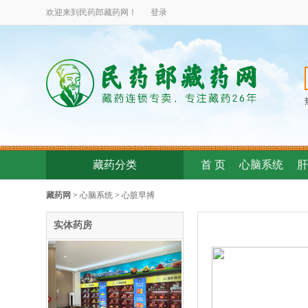
欢迎来到民药郎
藏药
网！
登录
藏药分类
首 页
心脑系统
肝
藏药网
>
心脑系统
>
心脏早搏
实体药房
‹
›