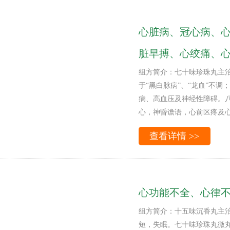
心脏病、冠心病、
脏早搏、心绞痛、心
组方简介：七十味珍珠丸主
于“黑白脉病”、“龙血”不
病、高血压及神经性障碍。
心，神昏谵语，心前区疼及
查看详情 >>
心功能不全、心律不
组方简介：十五味沉香丸主
短，失眠。七十味珍珠丸微