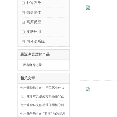
补肾强身
强身健体
高原反应
皮肤外用
内分泌系统
最近浏览过的产品
没有浏览记录
相关文章
七十味珍珠丸的生产工艺有什么
特殊之处？
七十味珍珠丸是处方药还是非处
方药？
七十味珍珠丸的药理作用核心特
点是什么？
七十味珍珠丸的 “调压” 功效是怎