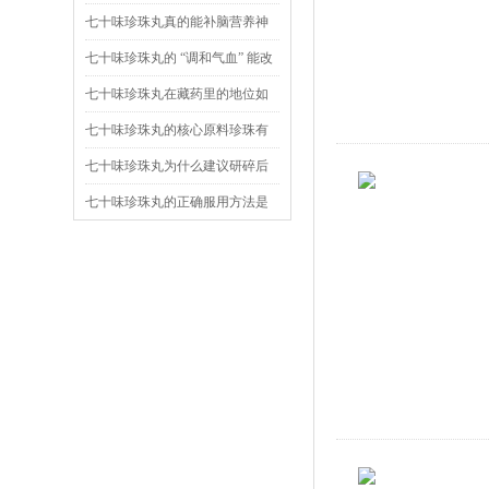
么实现的？
七十味珍珠丸真的能补脑营养神
经吗？
七十味珍珠丸的 “调和气血” 能改
善什么症状？
七十味珍珠丸在藏药里的地位如
何？
七十味珍珠丸的核心原料珍珠有
什么药用价值？
七十味珍珠丸为什么建议研碎后
用开水送服？
七十味珍珠丸的正确服用方法是
什么？