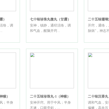
露）
七十味珍珠丸微丸（甘露）
二十五味珊瑚
活络，调
安神，镇静，通经活络，调
开窍，通络，
.
和气血，醒脑开窍...
脉病”，神志不.
神猴）
二十五味珍珠丸-1（神猴）
二十味沉香丸
风；半身
安神开窍。用于中风；半身
调和气血，安
.
不遂，口眼歪斜，...
偏瘫，高血压，