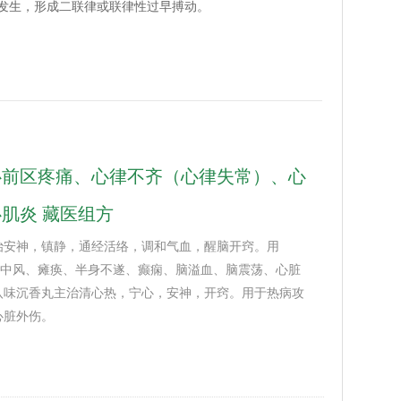
发生，形成二联律或联律性过早搏动。
心前区疼痛、心律不齐（心律失常）、心
肌炎 藏医组方
治安神，镇静，通经活络，调和气血，醒脑开窍。用
调；中风、瘫痪、半身不遂、癫痫、脑溢血、脑震荡、心脏
八味沉香丸主治清心热，宁心，安神，开窍。用于热病攻
心脏外伤。