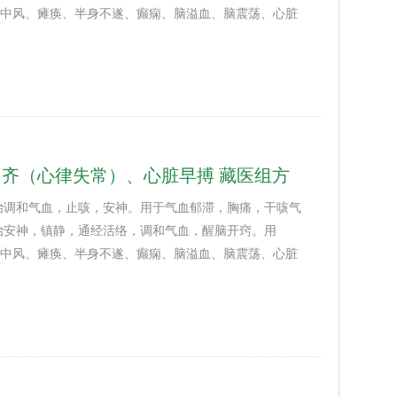
调；中风、瘫痪、半身不遂、癫痫、脑溢血、脑震荡、心脏
齐（心律失常）、心脏早搏 藏医组方
治调和气血，止咳，安神。用于气血郁滞，胸痛，干咳气
治安神，镇静，通经活络，调和气血，醒脑开窍。用
调；中风、瘫痪、半身不遂、癫痫、脑溢血、脑震荡、心脏