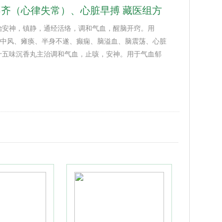
齐（心律失常）、心脏早搏 藏医组方
治安神，镇静，通经活络，调和气血，醒脑开窍。用
调；中风、瘫痪、半身不遂、癫痫、脑溢血、脑震荡、心脏
十五味沉香丸主治调和气血，止咳，安神。用于气血郁
。