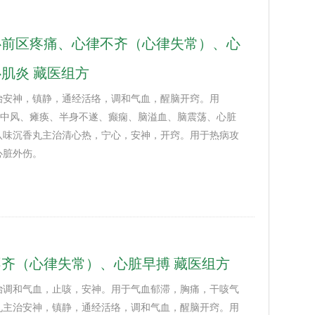
心前区疼痛、心律不齐（心律失常）、心
肌炎 藏医组方
治安神，镇静，通经活络，调和气血，醒脑开窍。用
调；中风、瘫痪、半身不遂、癫痫、脑溢血、脑震荡、心脏
八味沉香丸主治清心热，宁心，安神，开窍。用于热病攻
心脏外伤。
齐（心律失常）、心脏早搏 藏医组方
治调和气血，止咳，安神。用于气血郁滞，胸痛，干咳气
丸主治安神，镇静，通经活络，调和气血，醒脑开窍。用