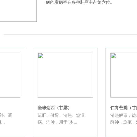
病的发病率在各种肿瘤中占第六位。
坐珠达西（甘露）
仁青芒觉（甘
补、调
疏肝、健胃、清热、愈溃
清热解毒，益
..
疡、消肿，用于“木...
醒神，愈疮，滋