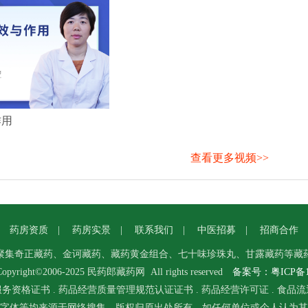
作用
查看更多视频>>
|
药房资质
|
药房实景
|
联系我们
|
中医招募
|
招商合作
聚集奇正藏药、金诃藏药、藏药黄金组合、七十味珍珠丸、甘露藏药等藏
pyright©2006-2025 民药郎
藏药
网 All rights reserved
备案号：粤ICP备12
服务资格证书
.
药品经营质量管理规范认证证书
.
药品经营许可证
.
食品流
字体等均来源于网络搜集，版权归原出处所有。如任何单位或个人认为其