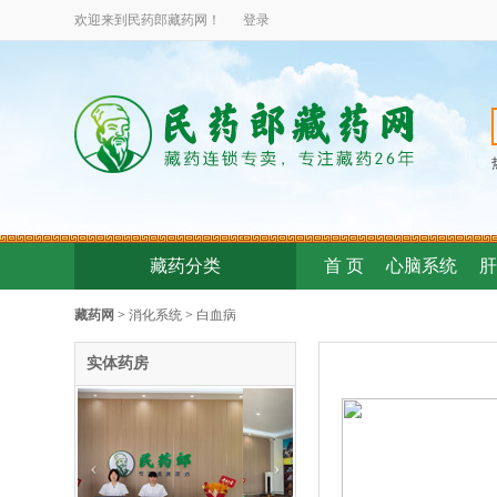
欢迎来到民药郎
藏药
网！
登录
藏药分类
首 页
心脑系统
肝
藏药网
>
消化系统
>
白血病
实体药房
‹
›