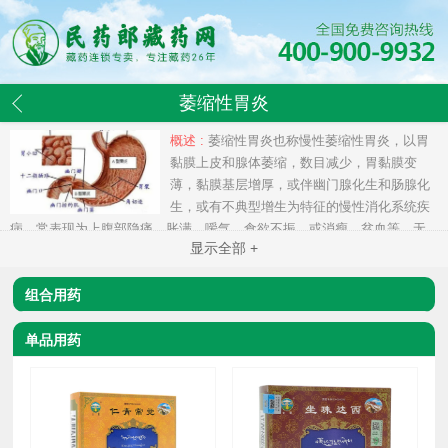
萎缩性胃炎
概述 :
萎缩性胃炎也称慢性萎缩性胃炎，以胃
黏膜上皮和腺体萎缩，数目减少，胃黏膜变
薄，黏膜基层增厚，或伴幽门腺化生和肠腺化
生，或有不典型增生为特征的慢性消化系统疾
病。常表现为上腹部隐痛、胀满、嗳气，食欲不振，或消瘦、贫血等，无
显示全部 +
特异性。是一种多致病因素性疾病及癌前病变。
组合用药
单品用药