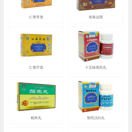
仁青常觉
坐珠达西
仁青芒觉
十五味黑药丸
帕朱丸
智托洁白丸