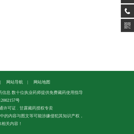
|
网站导航
|
网站地图
药信息.数十位执业药师提供免费藏药使用指导
002157号
通许可证
.
甘露藏药授权专卖
中的内容与图文等可能涉嫌侵犯其知识产权，
删除相关内容！