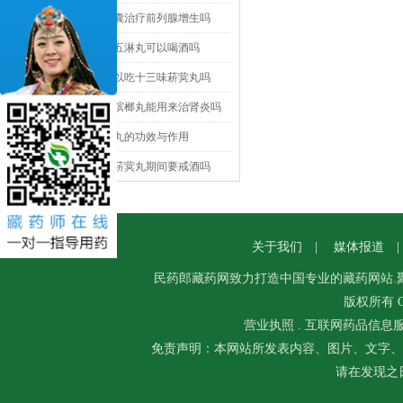
前列宁胶囊治疗前列腺增生吗
吃了金砂五淋丸可以喝酒吗
来例假可以吃十三味菥蓂丸吗
二十八味槟榔丸能用来治肾炎吗
金砂五淋丸的功效与作用
吃十三味菥蓂丸期间要戒酒吗
关于我们
|
媒体报道
民药郎
藏药
网致力打造中国专业的藏药网站.
版权所有 Co
营业执照
.
互联网药品信息
免责声明：本网站所发表内容、图片、文字、
请在发现之日