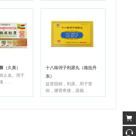
囊（久美）
十八味诃子利尿丸（格拉丹
精止血。用于
东）
，...
益肾固精，利尿。用于肾
病，腰肾疼痛，尿频...