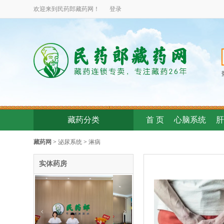
欢迎来到民药郎
藏药
网！
登录
藏药分类
首 页
心脑系统
肝
藏药网
>
泌尿系统
>
淋病
实体药房
‹
›