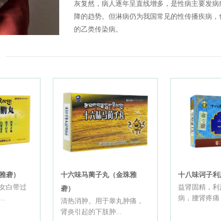
灰复然，病人逐年呈直线增多，是性病主要发病
降的趋势。但淋病仍为我国常见的性传播疾病，
的乙类传染病。
雅砻）
十六味马蔺子丸（金珠雅
十八味诃子利
女白带过
益肾固精，利
砻）
.
病，腰肾疼痛，
清热消肿。用于睾丸肿痛，
肾炎引起的下肢肿...