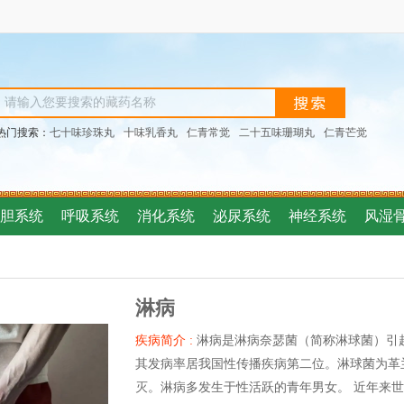
热门搜索：
七十味珍珠丸
十味乳香丸
仁青常觉
二十五味珊瑚丸
仁青芒觉
胆系统
呼吸系统
消化系统
泌尿系统
神经系统
风湿
淋病
疾病简介 :
淋病是淋病奈瑟菌（简称淋球菌）引
其发病率居我国性传播疾病第二位。淋球菌为革
灭。淋病多发生于性活跃的青年男女。 近年来世