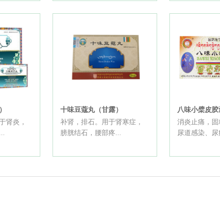
）
十味豆蔻丸（甘露）
八味小檗皮胶
于肾炎，
补肾，排石。用于肾寒症，
消炎止痛，固
.
膀胱结石，腰部疼...
尿道感染、尿痛