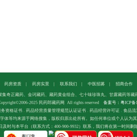
|
药房资质
|
药房实景
|
联系我们
|
中医招募
|
招商合作
聚集奇正藏药、金诃藏药、藏药黄金组合、七十味珍珠丸、甘露藏药等藏
pyright©2006-2025 民药郎
藏药
网 All rights reserved
备案号：粤ICP备12
服务资格证书
.
药品经营质量管理规范认证证书
.
药品经营许可证
.
食品流
字体等均来源于网络搜集，版权归原出处所有。如任何单位或个人认为其
及时与本平台（联系方式：400-900-9932）联系，我们将在第一时间