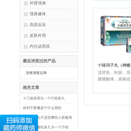
补肾强身
强身健体
高原反应
皮肤外用
内分泌系统
最近浏览过的产品
十味诃子丸（神猴
清肾热，利尿。用
没有浏览记录
腰膝酸痛，尿频或..
相关文章
十三味菥蓂丸一个疗程多久
前列宁胶囊是干什么用的
十味豆蔻丸不适宜哪些人群服用
前列宁胶囊吃多久为一个疗程