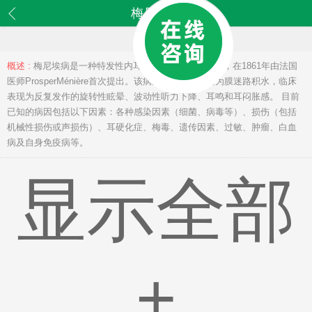
梅尼埃病
概述 :
梅尼埃病是一种特发性内耳疾病，曾称美尼尔病，在1861年由法国
医师ProsperMénière首次提出。该病主要的病理改变为膜迷路积水，临床
表现为反复发作的旋转性眩晕、波动性听力下降、耳鸣和耳闷胀感。 目前
已知的病因包括以下因素：各种感染因素（细菌、病毒等）、损伤（包括
机械性损伤或声损伤）、耳硬化症、梅毒、遗传因素、过敏、肿瘤、白血
病及自身免疫病等。
显示全部
+