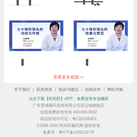
甘
藏
露
药
七
七
查看更多视频>>
藏
七
关于我们
｜
药房资质
｜
投诉与建议
｜
招商合作
｜
网站导航
点击下载【民药郎】APP
，免费咨询专业藏医
十
十
广东雪域藏药连锁有限公司亚运城旗舰店
全国免费咨询专线 400-900-9932
药品经营许可证：粤CB0205451
药
十
©2006-2025 民药郎藏药网 版权所有
备案号：粤ICP备12002157号