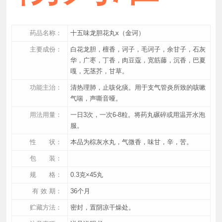
药品名称：
十五味龙胆花丸x（金诃）
主要成份：
白花龙胆，檀香，诃子，毛诃子，余甘子，石灰
华，广枣，丁香，肉豆蔻，宽筋藤，沉香，巴夏
嘎，无茎芥，甘草。
功能主治：
清热理肺，止咳化痰。用于支气管炎所致的咳嗽
气喘，声嘶音哑。
用法用量：
一日3次，一次6-8粒。将药丸碾碎或用温开水泡
服。
性 状：
本品为棕灰水丸，气微香，味甘，辛，苦。
包 装：
规 格：
0.3克×45丸
有 效 期：
36个月
贮藏方法：
密封，置阴凉干燥处。