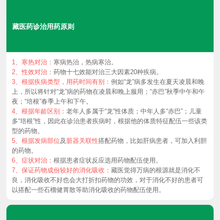
藏医药诊治用药原则
1、寒热对治：
寒病热治，热病寒治。
2、性效对治：
药物十七效能对治三大因素20种疾病。
3、根据疾病类型，用药时间有别：
例如“龙”病多发生在夏天凌晨和晚
上，所以将针对“龙”病的药物在凌晨和晚上服用；“赤巴”秋季中午和午
夜；“培根”春季上午和下午。
4、根据年龄区别：
老年人多属于“龙”性体质；中年人多“赤巴”；儿童
多“培根”性，因此在诊治患者疾病时，根据他的体质特征配伍一些该类
型的药物。
5、根据发病部位
及
脏器关联性
搭配药物，比如肝病患者，可加入利胆
的药物。
6、症状对治：
根据患者症状反应选用药物配伍使用。
7、保证药物成份较好的消化吸收：
藏医觉得万病的根源就是消化不
良，消化吸收不好也会大打折扣药物的功效，对于消化不好的患者可
以搭配一些石榴健胃散等助消化吸收的药物配伍使用。