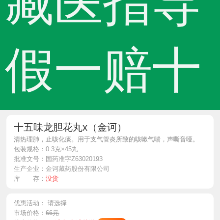
藏医指导
假一赔十
十五味龙胆花丸x（金诃）
清热理肺，止咳化痰。用于支气管炎所致的咳嗽气喘，声嘶音哑。
包装规格：
0.3克×45丸
批准文号：
国药准字Z63020193
生产企业：
金诃藏药股份有限公司
库 存：
没货
优惠活动：
请选择
市场价格：
66元