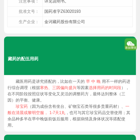
注意事项：
详见说明书。
批准文号：
国药准字Z63020193
生产企业：
金诃藏药股份有限公司
藏药的配伍用药
藏医用药是讲究搭配的，比如在一天的
早 中 晚
用不一样的药进
行综合调理（根据
寒热、三因偏向盛兴
等因素
选择用药的时间段
），
在不同阶段按照症状等变化又灵活的调整药方，最终达到整体（三
因）的平衡、健康。
珍宝药
（因为成份含有坐台、矿物宝石类等很多贵重药材）、
一
般在清晨或黎明空服， 1-7天1丸
，也可与其它珍宝药品交替使用；其
余品种多半在早中晚饭前饭后服用，根据病情及身体状况等搭配使
用。