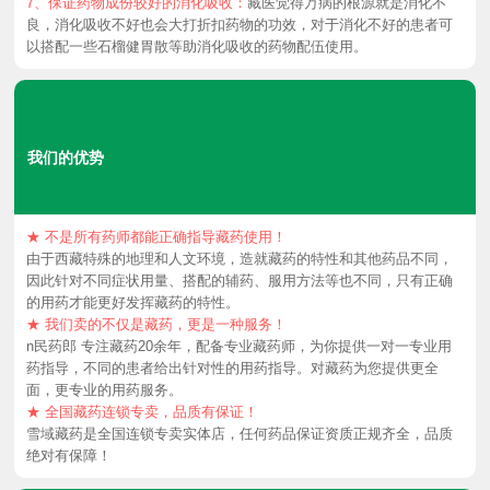
丸
丸
7、保证药物成份较好的消化吸收：
藏医觉得万病的根源就是消化不
良，消化吸收不好也会大打折扣药物的功效，对于消化不好的患者可
以搭配一些石榴健胃散等助消化吸收的药物配伍使用。
目
目
主
的
我们的优势
丸
丸
★ 不是所有药师都能正确指导藏药使用！
由于西藏特殊的地理和人文环境，造就藏药的特性和其他药品不同，
治
功
因此针对不同症状用量、搭配的辅药、服用方法等也不同，只有正确
的用药才能更好发挥藏药的特性。
★ 我们卖的不仅是藏药，更是一种服务！
的
适
n民药郎 专注藏药20余年，配备专业藏药师，为你提供一对一专业用
药指导，不同的患者给出针对性的用药指导。对藏药为您提供更全
面，更专业的用药服务。
★ 全国藏药连锁专卖，品质有保证！
哪
效
雪域藏药是全国连锁专卖实体店，任何药品保证资质正规齐全，品质
绝对有保障！