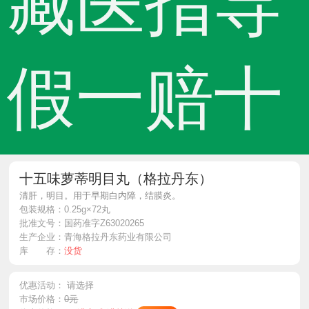
藏医指导
假一赔十
十五味萝蒂明目丸（格拉丹东）
清肝，明目。用于早期白内障，结膜炎。
包装规格：
0.25g×72丸
批准文号：
国药准字Z63020265
生产企业：
青海格拉丹东药业有限公司
库 存：
没货
优惠活动：
请选择
市场价格：
0元