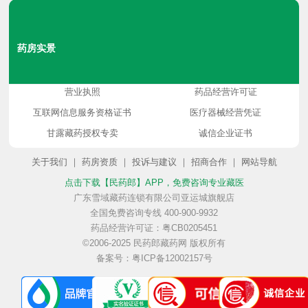
副
合
药房实景
种
与
营业执照
药品经营许可证
作
长
互联网信息服务资格证书
医疗器械经营凭证
甘露藏药授权专卖
诚信企业证书
眼
作
关于我们
｜
药房资质
｜
投诉与建议
｜
招商合作
｜
网站导航
点击下载【民药郎】APP
，免费咨询专业藏医
用
期
广东雪域藏药连锁有限公司亚运城旗舰店
全国免费咨询专线 400-900-9932
药品经营许可证：粤CB0205451
病？
用
©2006-2025 民药郎藏药网 版权所有
备案号：粤ICP备12002157号