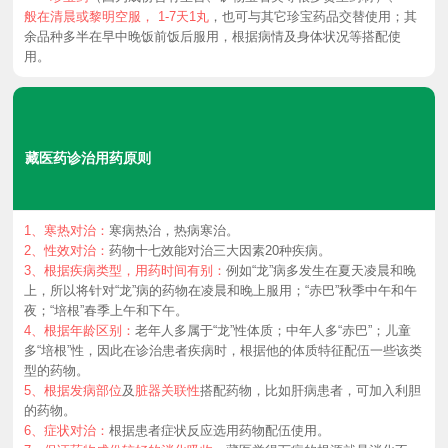
味
味
般在清晨或黎明空服， 1-7天1丸
，也可与其它珍宝药品交替使用；其
蒂
蒂
余品种多半在早中晚饭前饭后服用，根据病情及身体状况等搭配使
用。
萝
萝
藏医药诊治用药原则
明
明
蒂
蒂
1、寒热对治：
寒病热治，热病寒治。
2、性效对治：
药物十七效能对治三大因素20种疾病。
3、根据疾病类型，用药时间有别：
例如“龙”病多发生在夏天凌晨和晚
上，所以将针对“龙”病的药物在凌晨和晚上服用；“赤巴”秋季中午和午
目
目
夜；“培根”春季上午和下午。
4、根据年龄区别：
老年人多属于“龙”性体质；中年人多“赤巴”；儿童
多“培根”性，因此在诊治患者疾病时，根据他的体质特征配伍一些该类
明
明
型的药物。
5、根据发病部位
及
脏器关联性
搭配药物，比如肝病患者，可加入利胆
的药物。
6、症状对治：
根据患者症状反应选用药物配伍使用。