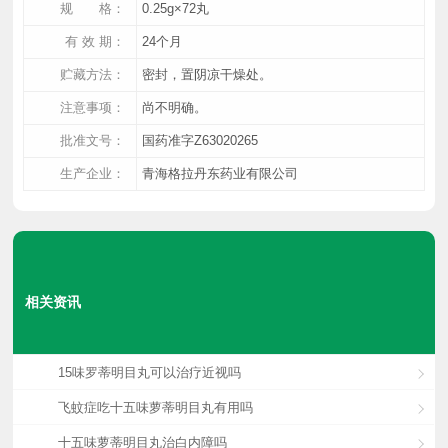
规 格：
0.25g×72丸
有 效 期：
24个月
贮藏方法：
密封，置阴凉干燥处。
注意事项：
尚不明确。
批准文号：
国药准字Z63020265
生产企业：
青海格拉丹东药业有限公司
相关资讯
15味罗蒂明目丸可以治疗近视吗
飞蚊症吃十五味萝蒂明目丸有用吗
十五味萝蒂明目丸治白内障吗