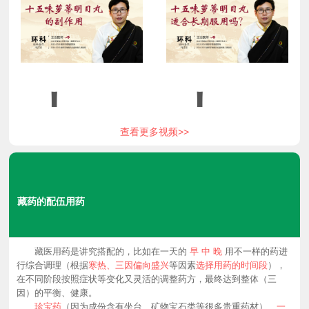
五
五
十
十
查看更多视频>>
味
味
五
五
藏药的配伍用药
萝
萝
藏医用药是讲究搭配的，比如在一天的
早 中 晚
用不一样的药进
行综合调理（根据
寒热、三因偏向盛兴
等因素
选择用药的时间段
），
在不同阶段按照症状等变化又灵活的调整药方，最终达到整体（三
因）的平衡、健康。
珍宝药
（因为成份含有坐台、矿物宝石类等很多贵重药材）、
一